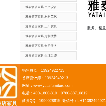
雅泰酒店家具.生产设备
雅泰酒店家具.材料工艺
雅泰酒店家具.工厂实景
服务、精益
雅泰酒店家具.定制优势
雅泰酒店家具.售后服务
雅泰酒店家具.全球足迹
销售总监：13924922713
首席设计师：13924949213
网址：
www.yataifurniture.com
电话：
400-1800-819 0760-88710819
商务QQ：1990028815 微信号：LHT1392494921
酒店家具